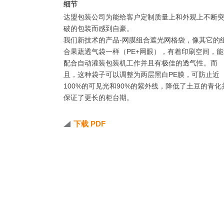
细节
达盟包装公司为能给客户定制质量上和外观上不断
破的包装而感到自豪。
我们新技术的产品-网膜组合遮光网格袋，像其它的
合果蔬透气袋一样（PE+网眼），有着印刷空间，能
配合自动灌装包装机工作并且有极佳的透气性。而
且，这种袋子可以调整为两层黑白PE膜，可防止近
100%的可见光和90%的紫外线，降低了土豆的青化
保证了更长的柜台期。
下载 PDF