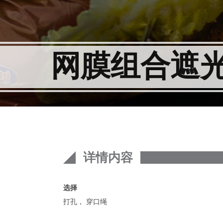
网膜组合遮
详情内容
选择
打孔， 穿口绳