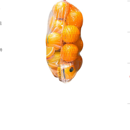
突
组
并