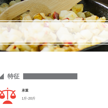
特征
承重
1斤-20斤